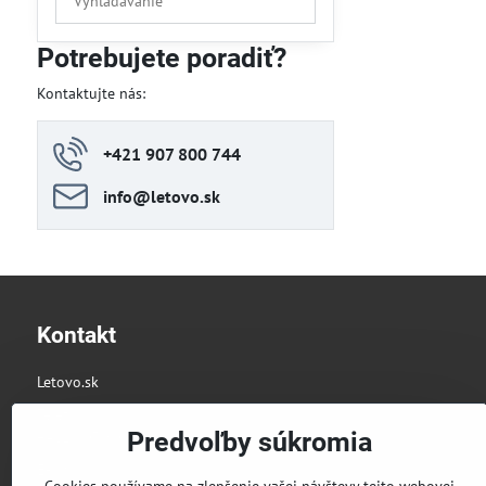
výsledky
filtra
Potrebujete poradiť?
fulltextom
Kontaktujte nás:
+421 907 800 744
info​@letovo​.sk
Kontakt
Letovo.sk
Telefón:
Predvoľby súkromia
+421 907 800 744
E-mail: