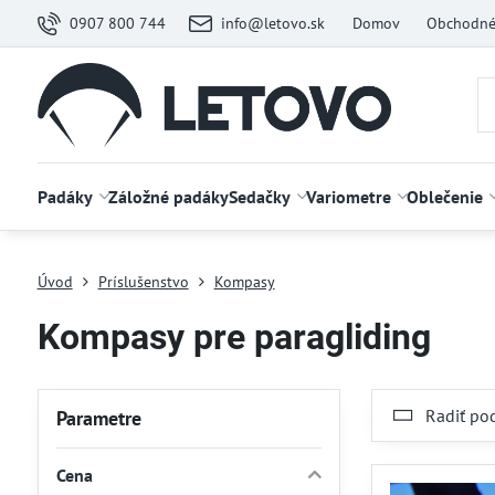
0907 800 744
info@letovo.sk
Domov
Obchodné
Padáky
Záložné padáky
Sedačky
Variometre
Oblečenie
Úvod
Príslušenstvo
Kompasy
Kompasy pre paragliding
Radiť po
Parametre
Cena