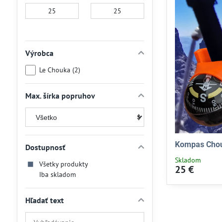
Od:
Do:
Výrobca
Le Chouka (2)
Max. šírka popruhov
Kompas Chou
Dostupnosť
Skladom
Všetky produkty
25 €
Iba skladom
Hľadať text
Prehľadať