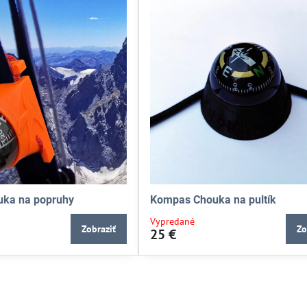
ka na popruhy
Kompas Chouka na pultík
Vypredané
Zobraziť
Zo
25 €