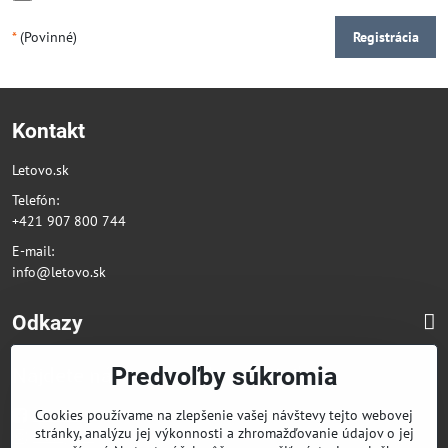
*
(Povinné)
Registrácia
Kontakt
Letovo.sk
Telefón:
+421 907 800 744
E-mail:
info@letovo.sk
Odkazy
Predvoľby súkromia
Nájdete nás na sociálnych sieťach
Facebook
Cookies používame na zlepšenie vašej návštevy tejto webovej
stránky, analýzu jej výkonnosti a zhromažďovanie údajov o jej
Instagram