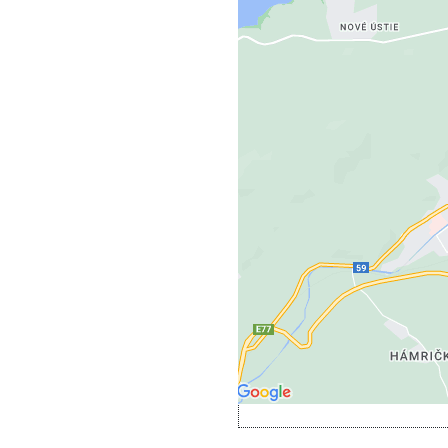
Externý obs
Povoliť a za