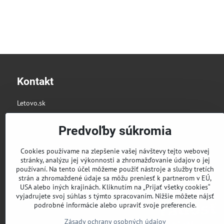
Kontakt
Letovo.sk
Telefón:
Predvoľby súkromia
+421 907 800 744
E-mail:
Cookies používame na zlepšenie vašej návštevy tejto webovej
info@letovo.sk
stránky, analýzu jej výkonnosti a zhromažďovanie údajov o jej
používaní. Na tento účel môžeme použiť nástroje a služby tretích
strán a zhromaždené údaje sa môžu preniesť k partnerom v EÚ,
USA alebo iných krajinách. Kliknutím na „Prijať všetky cookies“
vyjadrujete svoj súhlas s týmto spracovaním. Nižšie môžete nájsť
podrobné informácie alebo upraviť svoje preferencie.
Zásady ochrany osobných údajov