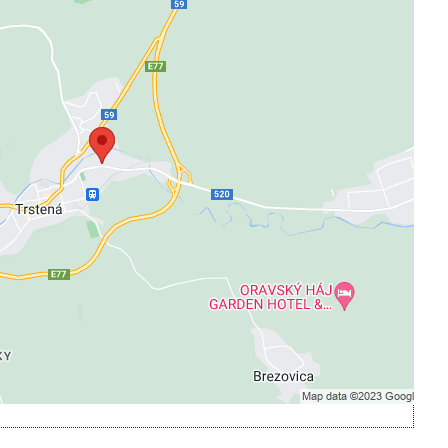
ah je blokovaný Voľbami súkromia
Prajete si načítať externý obsah?
Povoliť tentokrát
pamätať - súhlas s druhom cookie: Funkčné
Otvoriť obsah v novom okne