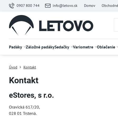
0907 800 744
info@letovo.sk
Domov
Obchodné
Padáky
Záložné padáky
Sedačky
Variometre
Oblečenie
Úvod
Kontakt
Kontakt
eStores, s r.o.
Oravická 617/20,
028 01 Trstená.