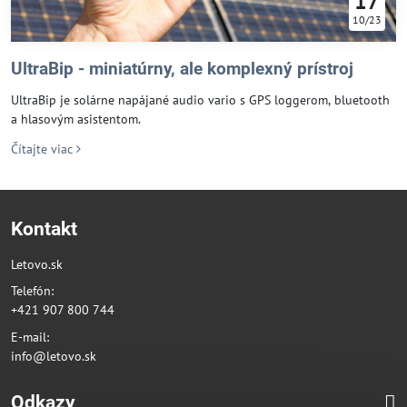
17
10/23
UltraBip - miniatúrny, ale komplexný prístroj
UltraBip je solárne napájané audio vario s GPS loggerom, bluetooth
a hlasovým asistentom.
Čítajte viac
Kontakt
Letovo.sk
Telefón:
+421 907 800 744
E-mail:
info@letovo.sk
Odkazy