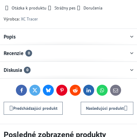
Otázka k produktu
Strážny pes
Doručenia
Výrobca:
XC Tracer
Popis
Recenzie
0
Diskusia
0
Facebook
Twitter
Bluesky
Pinterest
Reddit
LinkedIn
WhatsApp
E-
mail
Predchádzajúci produkt
Nasledujúci produkt
Posledné zobrazené produkty