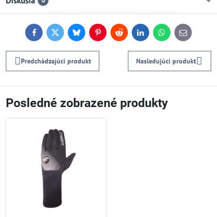
Diskusia
0
Facebook
Twitter
Bluesky
Pinterest
Reddit
LinkedIn
WhatsApp
E-
mail
Predchádzajúci produkt
Nasledujúci produkt
Posledné zobrazené produkty