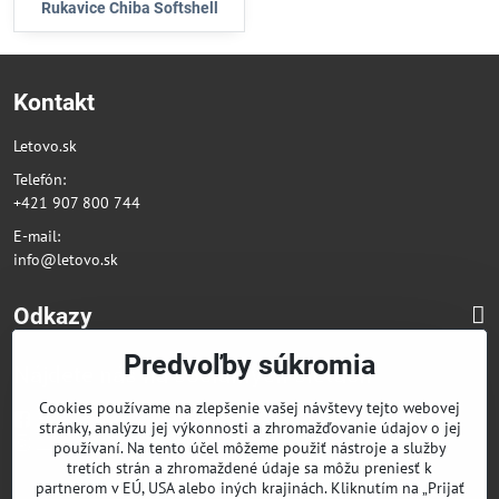
Rukavice Chiba Softshell
Kontakt
Letovo.sk
Telefón:
+421 907 800 744
E-mail:
info@letovo.sk
Odkazy
Predvoľby súkromia
Nájdete nás na sociálnych sieťach
Cookies používame na zlepšenie vašej návštevy tejto webovej
Facebook
stránky, analýzu jej výkonnosti a zhromažďovanie údajov o jej
Instagram
používaní. Na tento účel môžeme použiť nástroje a služby
tretích strán a zhromaždené údaje sa môžu preniesť k
partnerom v EÚ, USA alebo iných krajinách. Kliknutím na „Prijať