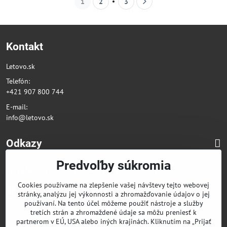
1
2
3
Kontakt
Letovo.sk
Telefón:
+421 907 800 744
E-mail:
info@letovo.sk
Odkazy
Predvoľby súkromia
Nájdete nás na sociálnych sieťach
Cookies používame na zlepšenie vašej návštevy tejto webovej
Facebook
stránky, analýzu jej výkonnosti a zhromažďovanie údajov o jej
Instagram
používaní. Na tento účel môžeme použiť nástroje a služby
tretích strán a zhromaždené údaje sa môžu preniesť k
partnerom v EÚ, USA alebo iných krajinách. Kliknutím na „Prijať