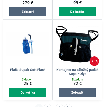
279 €
99 €
Zobraziť
Do košíka
10%
Fľaša Supair Soft Flask
Kontajner na záložný padák
Supair Olys
Skladom
Skladom
25 €
72 €
Do košíka
Zobraziť