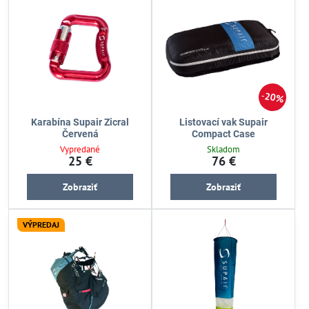
20%
Karabína Supair Zicral
Listovací vak Supair
Červená
Compact Case
Vypredané
Skladom
25 €
76 €
Zobraziť
Zobraziť
VÝPREDAJ