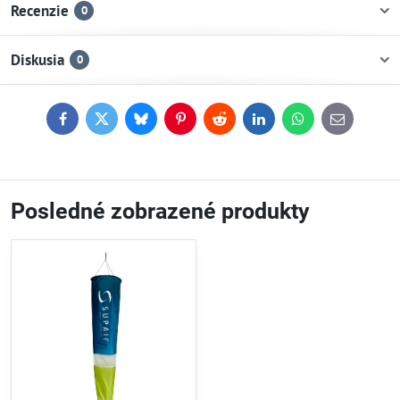
Recenzie
0
Diskusia
0
Facebook
Twitter
Bluesky
Pinterest
Reddit
LinkedIn
WhatsApp
E-
mail
Posledné zobrazené produkty