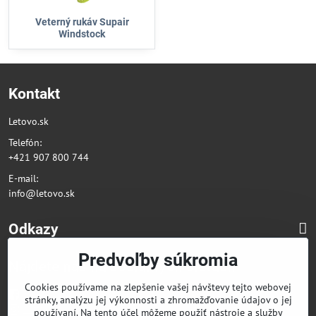
Veterný rukáv Supair
Windstock
Kontakt
Letovo.sk
Telefón:
+421 907 800 744
E-mail:
info@letovo.sk
Odkazy
Predvoľby súkromia
Nájdete nás na sociálnych sieťach
Cookies používame na zlepšenie vašej návštevy tejto webovej
Facebook
stránky, analýzu jej výkonnosti a zhromažďovanie údajov o jej
Instagram
používaní. Na tento účel môžeme použiť nástroje a služby