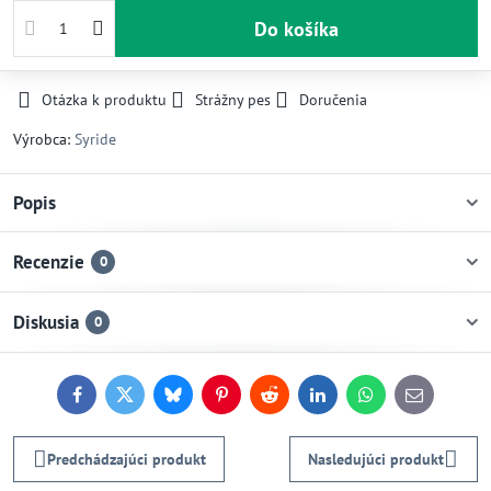
Do košíka
Otázka k produktu
Strážny pes
Doručenia
Výrobca:
Syride
Popis
Recenzie
0
Diskusia
0
Facebook
Twitter
Bluesky
Pinterest
Reddit
LinkedIn
WhatsApp
E-
mail
Predchádzajúci produkt
Nasledujúci produkt