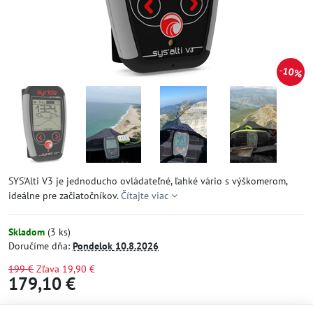
10%
SYS'Alti V3 je jednoducho ovládateľné, ľahké vário s výškomerom,
ideálne pre začiatočníkov.
Čítajte viac
Skladom
(
3
ks)
Doručíme dňa:
Pondelok
10.8.2026
199 €
Zľava
19,90 €
179,10 €