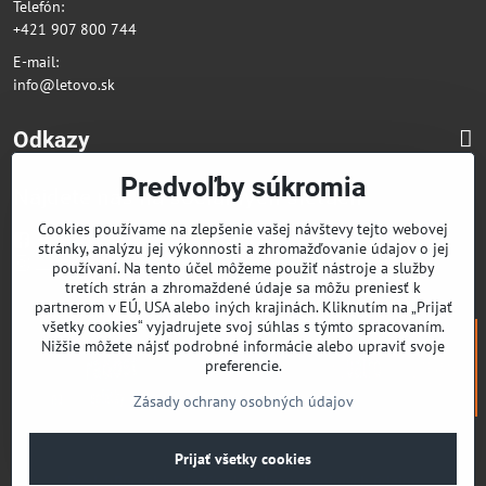
Telefón:
+421 907 800 744
E-mail:
info@letovo.sk
Odkazy
Predvoľby súkromia
Nájdete nás na sociálnych sieťach
Cookies používame na zlepšenie vašej návštevy tejto webovej
Facebook
stránky, analýzu jej výkonnosti a zhromažďovanie údajov o jej
Instagram
používaní. Na tento účel môžeme použiť nástroje a služby
tretích strán a zhromaždené údaje sa môžu preniesť k
partnerom v EÚ, USA alebo iných krajinách. Kliknutím na „Prijať
všetky cookies“ vyjadrujete svoj súhlas s týmto spracovaním.
Nižšie môžete nájsť podrobné informácie alebo upraviť svoje
preferencie.
Zásady ochrany osobných údajov
©
2026
Copyright
Prijať všetky cookies
Predvoľby súkromia
Zásady ochrany osobných údajov