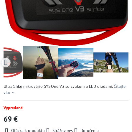
Ultraľahké mikrovário SYS'One V3 so zvukom a LED diódami.
Čítajte
viac
Vypredané
69 €
Otázka k produktu
Strážny pes
Doručenia