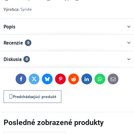
Výrobca:
Syride
Popis
Recenzie
0
Diskusia
0
Facebook
Twitter
Bluesky
Pinterest
Reddit
LinkedIn
WhatsApp
E-
mail
Predchádzajúci produkt
Posledné zobrazené produkty