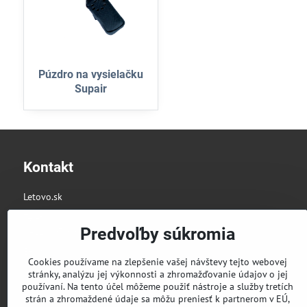
Púzdro na vysielačku
Supair
Kontakt
Letovo.sk
Telefón:
Predvoľby súkromia
+421 907 800 744
E-mail:
Cookies používame na zlepšenie vašej návštevy tejto webovej
info@letovo.sk
stránky, analýzu jej výkonnosti a zhromažďovanie údajov o jej
používaní. Na tento účel môžeme použiť nástroje a služby tretích
strán a zhromaždené údaje sa môžu preniesť k partnerom v EÚ,