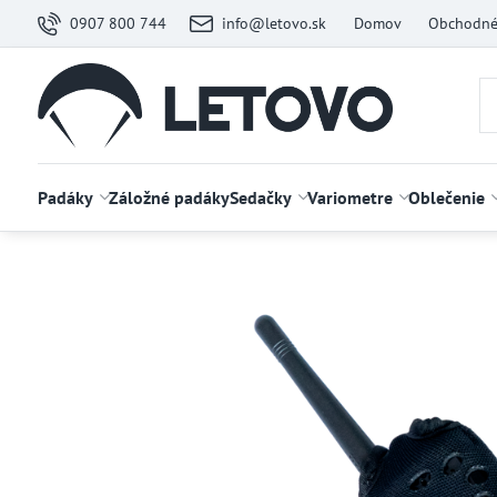
0907 800 744
info@letovo.sk
Domov
Obchodné
Padáky
Záložné padáky
Sedačky
Variometre
Oblečenie