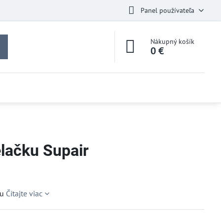
Panel používateľa
Nákupný košík
0 €
elačku Supair
ku
Čítajte viac