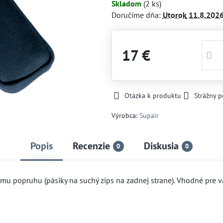
Skladom
(
2
ks)
Doručíme dňa:
Utorok
11.8.202
17 €
Otázka k produktu
Strážny p
Výrobca:
Supair
Popis
Recenzie
Diskusia
0
0
u popruhu (pásiky na suchý zips na zadnej strane). Vhodné pre v