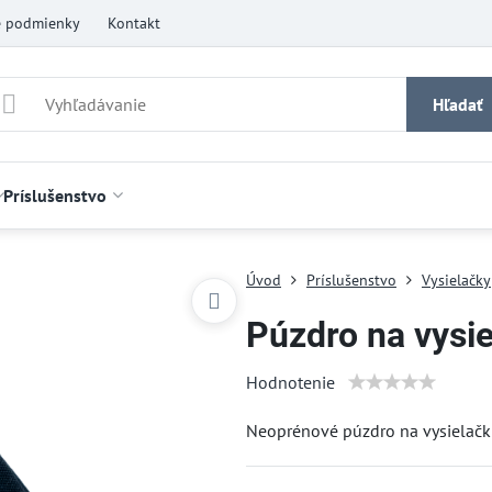
 podmienky
Kontakt
Hľadať
Príslušenstvo
Úvod
Príslušenstvo
Vysielačky
Púzdro na vysi
Hodnotenie
Neoprénové púzdro na vysielač