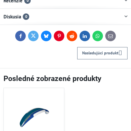
Recenzie
0
Diskusia
0
Facebook
Twitter
Bluesky
Pinterest
Reddit
LinkedIn
WhatsApp
E-
mail
Nasledujúci produkt
Posledné zobrazené produkty