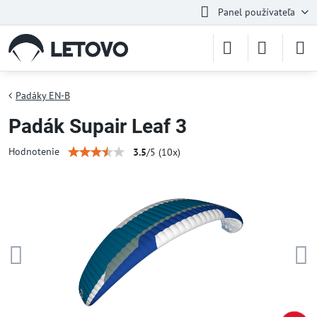
Panel používateľa
Padáky EN-B
Padák Supair Leaf 3
Hodnotenie
3.5
/
5
(
10
x)