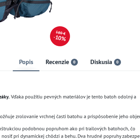
180 €
10%
Popis
Recenzie
Diskusia
0
0
záky.
Vďaka použitiu pevných materiálov je tento batoh odolný a
možňuje zrolovanie vrchnej časti batohu a prispôsobenie jeho ob
nštrukciou podobnou popruhom ako pri trailových batohoch, čo
nosiť pri dynamickej chôdzi a behu. Dva hrudné popruhy zabezpe