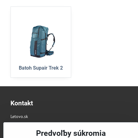
Batoh Supair Trek 2
Kontakt
Letovo.sk
Telefón:
Predvoľby súkromia
+421 907 800 744