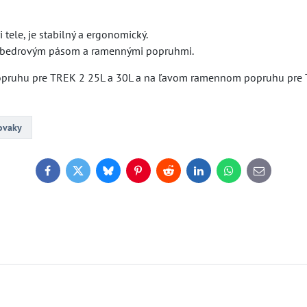
tele, je stabilný a ergonomický.
 bedrovým pásom a ramennými popruhmi.
popruhu pre TREK 2 25L a 30L a na ľavom ramennom popruhu pre
ovaky
Facebook
Twitter
Bluesky
Pinterest
Reddit
LinkedIn
WhatsApp
E-
mail