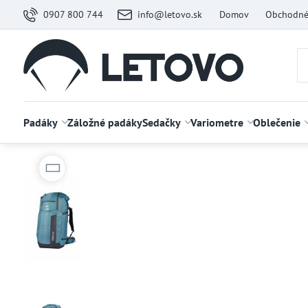
0907 800 744
info@letovo.sk
Domov
Obchodné
Padáky
Záložné padáky
Sedačky
Variometre
Oblečenie