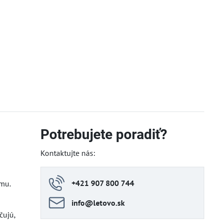
Potrebujete poradiť?
Kontaktujte nás:
+421 907 800 744
jemu.
info​@letovo​.sk
čujú,