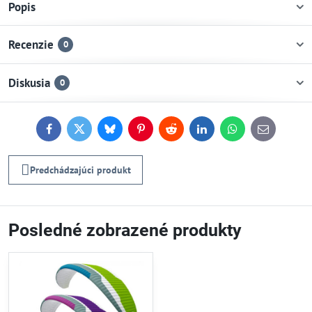
Popis
Recenzie
0
Diskusia
0
Facebook
Twitter
Bluesky
Pinterest
Reddit
LinkedIn
WhatsApp
E-
mail
Predchádzajúci produkt
Posledné zobrazené produkty